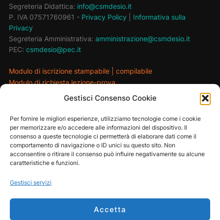
Segreteria Didattica:
info@csmdesio.it
P. IVA 07571760961 -
Privacy Policy
|
Informativa sulla
Privacy
Segreteria Amministrativa:
amministrazione@csmdesio.it
PEC:
csmdesio@pec.it
Modulo di iscrizione stampabile
|
compilabile
Modulo di richiesta lezione-prova
Gestisci Consenso Cookie
MAIN SPONSOR
Per fornire le migliori esperienze, utilizziamo tecnologie come i cookie
per memorizzare e/o accedere alle informazioni del dispositivo. Il
consenso a queste tecnologie ci permetterà di elaborare dati come il
comportamento di navigazione o ID unici su questo sito. Non
acconsentire o ritirare il consenso può influire negativamente su alcune
caratteristiche e funzioni.
Gestisci servizi
Accetta