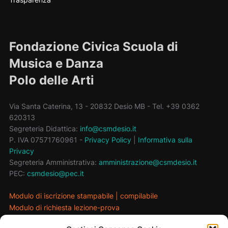
Fondazione Civica Scuola di
Musica e Danza
Polo delle Arti
Via Santa Caterina, 13 - 20832 Desio MB - Tel. +39 0362
620313
Segreteria Didattica:
info@csmdesio.it
P. IVA 07571760961 -
Privacy Policy
|
Informativa sulla
Privacy
Segreteria Amministrativa:
amministrazione@csmdesio.it
PEC:
csmdesio@pec.it
Modulo di iscrizione stampabile
|
compilabile
Modulo di richiesta lezione-prova