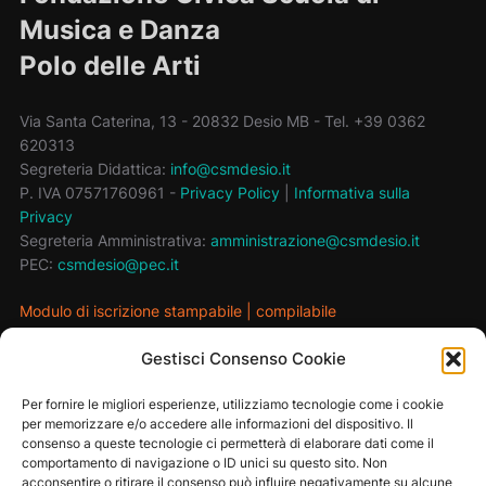
Musica e Danza
Polo delle Arti
Via Santa Caterina, 13 - 20832 Desio MB - Tel. +39 0362
620313
Segreteria Didattica:
info@csmdesio.it
P. IVA 07571760961 -
Privacy Policy
|
Informativa sulla
Privacy
Segreteria Amministrativa:
amministrazione@csmdesio.it
PEC:
csmdesio@pec.it
Modulo di iscrizione stampabile
|
compilabile
Modulo di richiesta lezione-prova
Gestisci Consenso Cookie
Per fornire le migliori esperienze, utilizziamo tecnologie come i cookie
MAIN SPONSOR
per memorizzare e/o accedere alle informazioni del dispositivo. Il
consenso a queste tecnologie ci permetterà di elaborare dati come il
comportamento di navigazione o ID unici su questo sito. Non
acconsentire o ritirare il consenso può influire negativamente su alcune