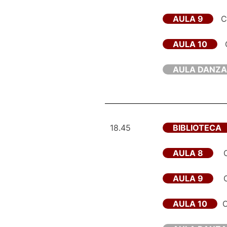
AULA 9
Cl
AULA 10
C
AULA DANZA
18.45
BIBLIOTECA
AULA 8
AULA 9
AULA 10
C