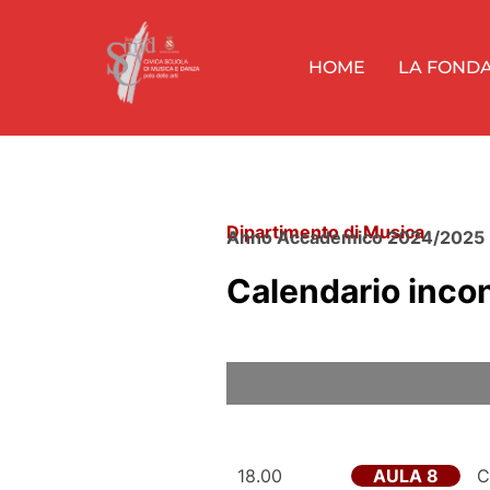
HOME
LA FOND
Dipartimento di Musica
Anno Accademico 2024/2025
Calendario incont
18.00
AULA 8
Cl