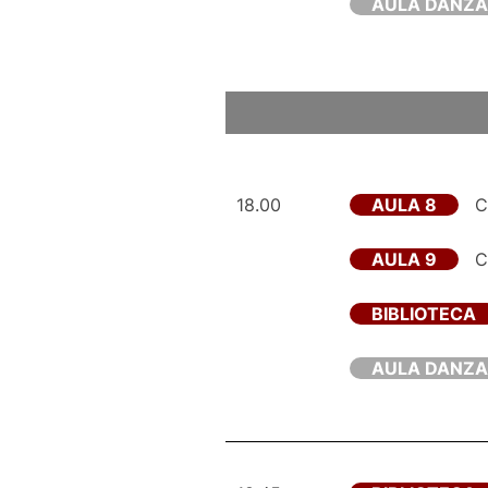
AULA DANZA
18.00
AULA 8
Cl
AULA 9
Cl
BIBLIOTECA
AULA DANZA