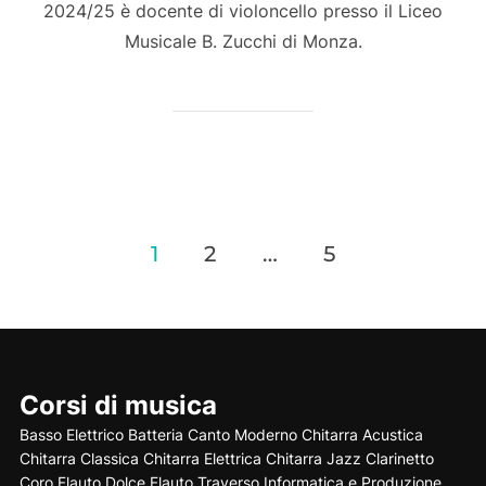
2024/25 è docente di violoncello presso il Liceo
Musicale B. Zucchi di Monza.
1
2
…
5
Paginazione
degli
articoli
Corsi di musica
Basso Elettrico
Batteria
Canto Moderno
Chitarra Acustica
Chitarra Classica
Chitarra Elettrica
Chitarra Jazz
Clarinetto
Coro
Flauto Dolce
Flauto Traverso
Informatica e Produzione