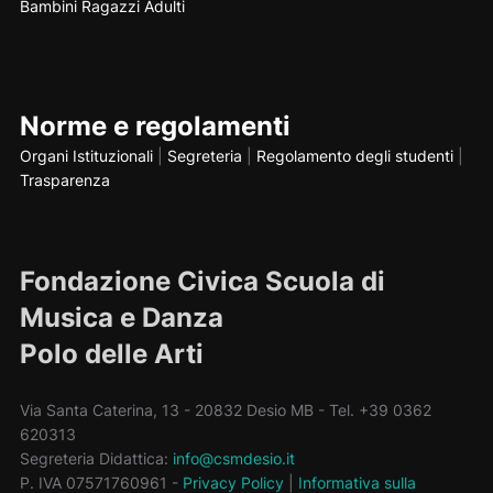
Bambini
Ragazzi
Adulti
Norme e regolamenti
Organi Istituzionali
|
Segreteria
|
Regolamento degli studenti
|
Trasparenza
Fondazione Civica Scuola di
Musica e Danza
Polo delle Arti
Via Santa Caterina, 13 - 20832 Desio MB - Tel. +39 0362
620313
Segreteria Didattica:
info@csmdesio.it
P. IVA 07571760961 -
Privacy Policy
|
Informativa sulla