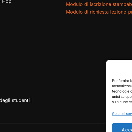
p Hop
Modulo di iscrizione stampab
Modulo di richiesta lezione-
Per fornire 
memorizzare 
tecnologie c
unici su que
egli studenti
|
su alcune ca
Gestisci ser
Acc