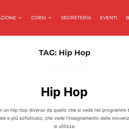
AZIONE
CORSI
SEGRETERIA
EVENTI
B
TAG:
Hip Hop
Hip Hop
on un Hip hop diverso da quello che si vede nei programmi te
e e più sofisticato, che vede l’insegnamento delle movenz
si utilizza.