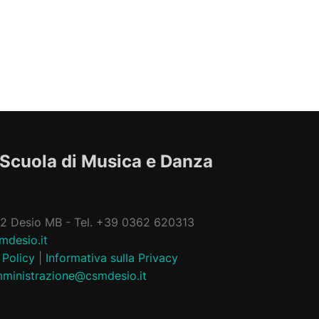
 Scuola di Musica e Danza
832 Desio MB - Tel. +39 0362 620313
mdesio.it
 Policy
|
Informativa sulla Privacy
ministrazione@csmdesio.it