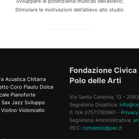
Sviluppare le potenzialità musicali dell’allievo;
Stimolare le motivazioni dell’allievo allo studio
Fondazione Civica
ra Acustica
Chitarra
Polo delle Arti
etto
Coro
Flauto Dolce
cale
Pianoforte
Via Santa Caterina, 13 - 20
Sax Jazz
Sviluppo
Segreteria Didattica:
info@cs
Violino
Violoncello
P. IVA 07571760961 -
Privacy
Segreteria Amministrativa:
am
PEC:
csmdesio@pec.it