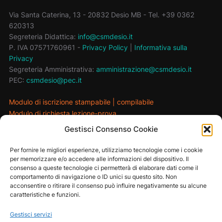
Via Santa Caterina, 13 - 20832 Desio MB - Tel. +39 0362
620313
Segreteria Didattica:
info@csmdesio.it
P. IVA 07571760961 -
Privacy Policy
|
Informativa sulla
Privacy
Segreteria Amministrativa:
amministrazione@csmdesio.it
PEC:
csmdesio@pec.it
Modulo di iscrizione stampabile
|
compilabile
Modulo di richiesta lezione-prova
Gestisci Consenso Cookie
MAIN SPONSOR
Per fornire le migliori esperienze, utilizziamo tecnologie come i cookie
per memorizzare e/o accedere alle informazioni del dispositivo. Il
consenso a queste tecnologie ci permetterà di elaborare dati come il
comportamento di navigazione o ID unici su questo sito. Non
acconsentire o ritirare il consenso può influire negativamente su alcune
caratteristiche e funzioni.
Gestisci servizi