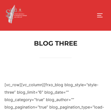
Salta
al
Apri/c
contenuto
BLOG THREE
[vc_row][vc_column][frxo_blog blog_style=”style-
three” blog_limit=”6″ blog_date=””
blog_category=”true” blog_author=””
blog_pagination=”true” blog_pagination_type=”load-