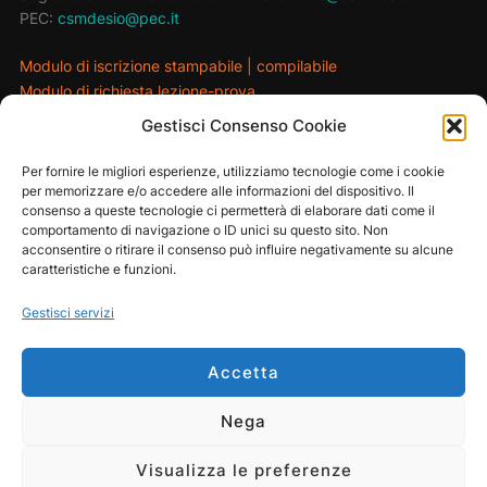
PEC:
csmdesio@pec.it
Modulo di iscrizione stampabile
|
compilabile
Modulo di richiesta lezione-prova
Gestisci Consenso Cookie
MAIN SPONSOR
Per fornire le migliori esperienze, utilizziamo tecnologie come i cookie
per memorizzare e/o accedere alle informazioni del dispositivo. Il
consenso a queste tecnologie ci permetterà di elaborare dati come il
comportamento di navigazione o ID unici su questo sito. Non
acconsentire o ritirare il consenso può influire negativamente su alcune
caratteristiche e funzioni.
Gestisci servizi
Accetta
Nega
Privacy Policy
Powered by WordPress
Visualizza le preferenze